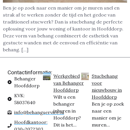
Ben je op zoek naar een manier om je muren snel en
strak af te werken zonder de tijd en het gedoe van
traditioneel stucwerk? Dan is stucbehang de perfecte
oplossing voor jouw woning of kantoor in Hoofddorp.
Deze vorm van behang combineert de esthetiek van
gestucte wanden met de eenvoud en efficiëntie van
behang. […]
Contactinformatie:
Werkgebied
Stucbehang
Behanger
van Behanger
voor
Hoofddorp
Hoofddorp
nieuwbouw in
KVK:
Wilt u een
Hoofddorp
58037640
behanger
Ben je op zoek
inhuren in
naar een
info@behangservice.nl
Hoofddorp?
manier om je
Hoofdkantoor:
Dit is het...
muren...
030-2072303