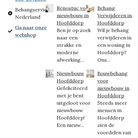
Renostuc voor
Behang
Behangservice
nieuwbouw in
Verwijderen in
Nederland
Hoofddorp
Hoofddorp
Ga naar onze
Ben je op zoek
Wil je behang
webshop
naar een
verwijderen in
strakke en
een woning in
moderne
Hoofddorp?
afwerking...
Ons...
Nieuwbouw
Bouwbehang
Hoofddorp
voor
Gefeliciteerd
nieuwbouw in
met je bent
Hoofddorp
uitgeloot voor
Steeds meer
nieuwbouw
mensen in
Hoofddorp!
Hoofddorp
Een nieuw...
zien de
voordelen van