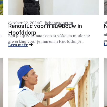
oktober 22, 2024
Behangsoorten
o
Renostuc voor nieuwbouw in
N
G
Hoofddorp
n
is
Ben je op zoek naar een strakke en moderne
ee
afwerking voor je muren in Hoofddorp?...
L
Lees meer