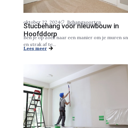
oktober 22, 2024
Behangsoorten
Stucbehang voor nieuwbouw in
Hoofddorp
Ben je op zoek naar een manier om je muren sn
en strak af te...
Lees meer