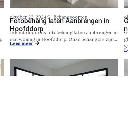
oktober 22, 2024
Behangsoorten
o
Fotobehang laten Aanbrengen in
G
Hoofddorp
n
Je kunt door ons fotobehang laten aanbrengen in
G
p
een woning in Hoofddorp. Onze behangers zijn...
g
Lees meer
w
L