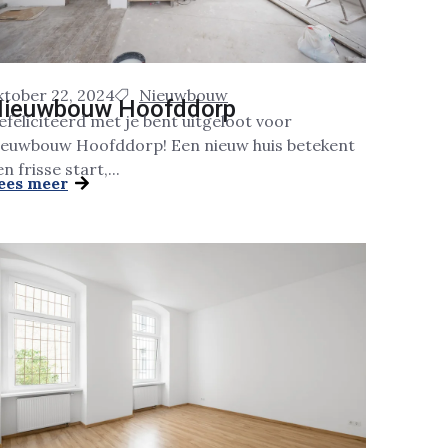
ktober 22, 2024
Nieuwbouw
ieuwbouw Hoofddorp
efeliciteerd met je bent uitgeloot voor
ieuwbouw Hoofddorp! Een nieuw huis betekent
n frisse start,...
ees meer