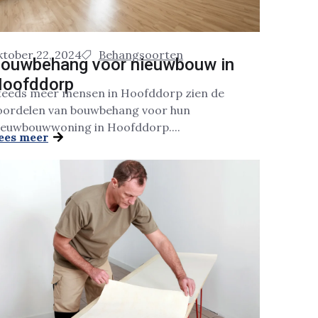
ktober 22, 2024
Behangsoorten
ouwbehang voor nieuwbouw in
oofddorp
teeds meer mensen in Hoofddorp zien de
oordelen van bouwbehang voor hun
ieuwbouwwoning in Hoofddorp....
ees meer