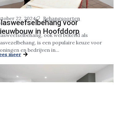
ktober 22, 2024
Behangsoorten
lasweefselbehang voor
ieuwbouw in Hoofddorp
lasweefselbehang, ook wel bekend als
lasvezelbehang, is een populaire keuze voor
oningen en bedrijven in...
ees meer