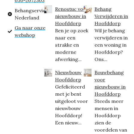
030-2072303
Renostuc voor
Behang
Behangservice
nieuwbouw in
Verwijderen in
Nederland
Hoofddorp
Hoofddorp
Ga naar onze
Ben je op zoek
Wil je behang
webshop
naar een
verwijderen in
strakke en
een woning in
moderne
Hoofddorp?
afwerking...
Ons...
Nieuwbouw
Bouwbehang
Hoofddorp
voor
Gefeliciteerd
nieuwbouw in
met je bent
Hoofddorp
uitgeloot voor
Steeds meer
nieuwbouw
mensen in
Hoofddorp!
Hoofddorp
Een nieuw...
zien de
voordelen van