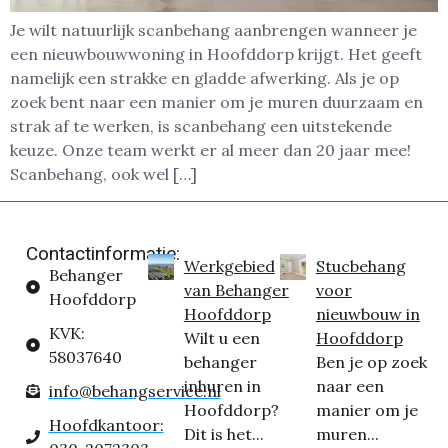
Je wilt natuurlijk scanbehang aanbrengen wanneer je
een nieuwbouwwoning in Hoofddorp krijgt. Het geeft
namelijk een strakke en gladde afwerking. Als je op
zoek bent naar een manier om je muren duurzaam en
strak af te werken, is scanbehang een uitstekende
keuze. Onze team werkt er al meer dan 20 jaar mee!
Scanbehang, ook wel […]
Contactinformatie:
Werkgebied
Stucbehang
Behanger
van Behanger
voor
Hoofddorp
Hoofddorp
nieuwbouw in
KVK:
Wilt u een
Hoofddorp
58037640
behanger
Ben je op zoek
inhuren in
naar een
info@behangservice.nl
Hoofddorp?
manier om je
Hoofdkantoor:
Dit is het...
muren...