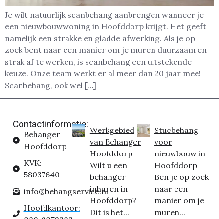
Je wilt natuurlijk scanbehang aanbrengen wanneer je
een nieuwbouwwoning in Hoofddorp krijgt. Het geeft
namelijk een strakke en gladde afwerking. Als je op
zoek bent naar een manier om je muren duurzaam en
strak af te werken, is scanbehang een uitstekende
keuze. Onze team werkt er al meer dan 20 jaar mee!
Scanbehang, ook wel […]
Contactinformatie:
Werkgebied
Stucbehang
Behanger
van Behanger
voor
Hoofddorp
Hoofddorp
nieuwbouw in
KVK:
Wilt u een
Hoofddorp
58037640
behanger
Ben je op zoek
inhuren in
naar een
info@behangservice.nl
Hoofddorp?
manier om je
Hoofdkantoor:
Dit is het...
muren...