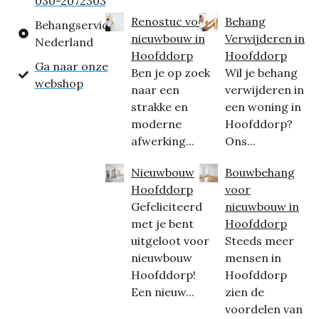
030-2072303
Renostuc voor
Behang
Behangservice
nieuwbouw in
Verwijderen in
Nederland
Hoofddorp
Hoofddorp
Ga naar onze
Ben je op zoek
Wil je behang
webshop
naar een
verwijderen in
strakke en
een woning in
moderne
Hoofddorp?
afwerking...
Ons...
Nieuwbouw
Bouwbehang
Hoofddorp
voor
Gefeliciteerd
nieuwbouw in
met je bent
Hoofddorp
uitgeloot voor
Steeds meer
nieuwbouw
mensen in
Hoofddorp!
Hoofddorp
Een nieuw...
zien de
voordelen van