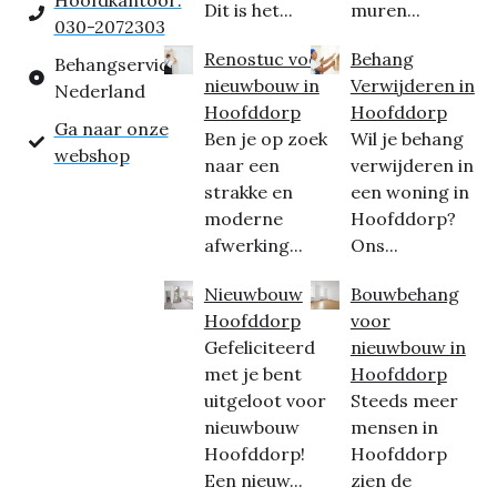
Hoofdkantoor:
Dit is het...
muren...
030-2072303
Renostuc voor
Behang
Behangservice
nieuwbouw in
Verwijderen in
Nederland
Hoofddorp
Hoofddorp
Ga naar onze
Ben je op zoek
Wil je behang
webshop
naar een
verwijderen in
strakke en
een woning in
moderne
Hoofddorp?
afwerking...
Ons...
Nieuwbouw
Bouwbehang
Hoofddorp
voor
Gefeliciteerd
nieuwbouw in
met je bent
Hoofddorp
uitgeloot voor
Steeds meer
nieuwbouw
mensen in
Hoofddorp!
Hoofddorp
Een nieuw...
zien de