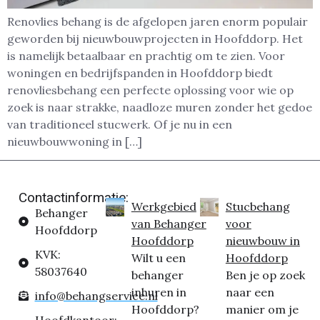
Renovlies behang is de afgelopen jaren enorm populair
geworden bij nieuwbouwprojecten in Hoofddorp. Het
is namelijk betaalbaar en prachtig om te zien. Voor
woningen en bedrijfspanden in Hoofddorp biedt
renovliesbehang een perfecte oplossing voor wie op
zoek is naar strakke, naadloze muren zonder het gedoe
van traditioneel stucwerk. Of je nu in een
nieuwbouwwoning in […]
Contactinformatie:
Werkgebied
Stucbehang
Behanger
van Behanger
voor
Hoofddorp
Hoofddorp
nieuwbouw in
KVK:
Wilt u een
Hoofddorp
58037640
behanger
Ben je op zoek
inhuren in
naar een
info@behangservice.nl
Hoofddorp?
manier om je