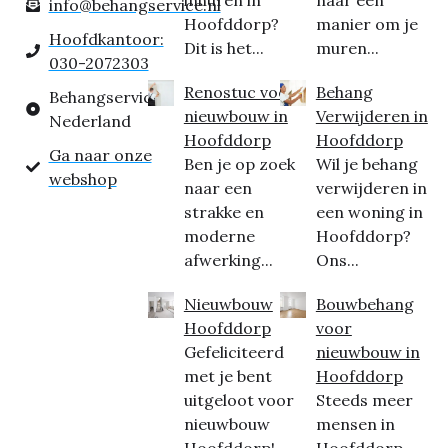
inhuren in
naar een
info@behangservice.nl
Hoofddorp?
manier om je
Hoofdkantoor:
Dit is het...
muren...
030-2072303
Renostuc voor
Behang
Behangservice
nieuwbouw in
Verwijderen in
Nederland
Hoofddorp
Hoofddorp
Ga naar onze
Ben je op zoek
Wil je behang
webshop
naar een
verwijderen in
strakke en
een woning in
moderne
Hoofddorp?
afwerking...
Ons...
Nieuwbouw
Bouwbehang
Hoofddorp
voor
Gefeliciteerd
nieuwbouw in
met je bent
Hoofddorp
uitgeloot voor
Steeds meer
nieuwbouw
mensen in