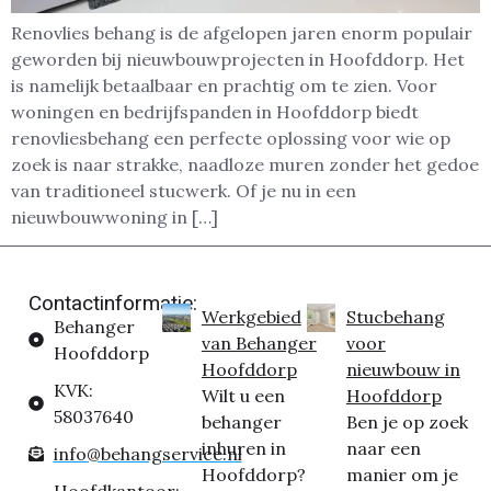
Renovlies behang is de afgelopen jaren enorm populair
geworden bij nieuwbouwprojecten in Hoofddorp. Het
is namelijk betaalbaar en prachtig om te zien. Voor
woningen en bedrijfspanden in Hoofddorp biedt
renovliesbehang een perfecte oplossing voor wie op
zoek is naar strakke, naadloze muren zonder het gedoe
van traditioneel stucwerk. Of je nu in een
nieuwbouwwoning in […]
Contactinformatie:
Werkgebied
Stucbehang
Behanger
van Behanger
voor
Hoofddorp
Hoofddorp
nieuwbouw in
KVK:
Wilt u een
Hoofddorp
58037640
behanger
Ben je op zoek
inhuren in
naar een
info@behangservice.nl
Hoofddorp?
manier om je