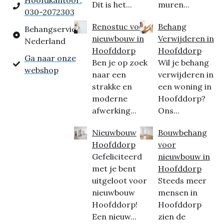
Hoofdkantoor:
Dit is het...
muren...
030-2072303
Renostuc voor
Behang
Behangservice
nieuwbouw in
Verwijderen in
Nederland
Hoofddorp
Hoofddorp
Ga naar onze
Ben je op zoek
Wil je behang
webshop
naar een
verwijderen in
strakke en
een woning in
moderne
Hoofddorp?
afwerking...
Ons...
Nieuwbouw
Bouwbehang
Hoofddorp
voor
Gefeliciteerd
nieuwbouw in
met je bent
Hoofddorp
uitgeloot voor
Steeds meer
nieuwbouw
mensen in
Hoofddorp!
Hoofddorp
Een nieuw...
zien de