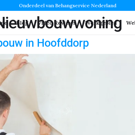
Onderdeel van Behangservice Nederland
 Nieuwbouwwoning
me
Blog
Video Reviews
Werkgebied
We
bouw in Hoofddorp