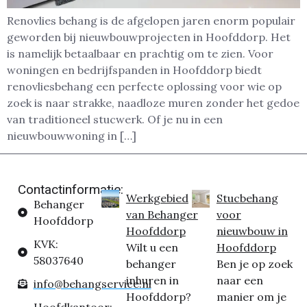
Renovlies behang is de afgelopen jaren enorm populair
geworden bij nieuwbouwprojecten in Hoofddorp. Het
is namelijk betaalbaar en prachtig om te zien. Voor
woningen en bedrijfspanden in Hoofddorp biedt
renovliesbehang een perfecte oplossing voor wie op
zoek is naar strakke, naadloze muren zonder het gedoe
van traditioneel stucwerk. Of je nu in een
nieuwbouwwoning in […]
Contactinformatie:
Werkgebied
Stucbehang
Behanger
van Behanger
voor
Hoofddorp
Hoofddorp
nieuwbouw in
KVK:
Wilt u een
Hoofddorp
58037640
behanger
Ben je op zoek
inhuren in
naar een
info@behangservice.nl
Hoofddorp?
manier om je