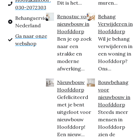
Hoofdkantoor:
Dit is het...
muren...
030-2072303
Renostuc voor
Behang
Behangservice
nieuwbouw in
Verwijderen in
Nederland
Hoofddorp
Hoofddorp
Ga naar onze
Ben je op zoek
Wil je behang
webshop
naar een
verwijderen in
strakke en
een woning in
moderne
Hoofddorp?
afwerking...
Ons...
Nieuwbouw
Bouwbehang
Hoofddorp
voor
Gefeliciteerd
nieuwbouw in
met je bent
Hoofddorp
uitgeloot voor
Steeds meer
nieuwbouw
mensen in
Hoofddorp!
Hoofddorp
Een nieuw...
zien de