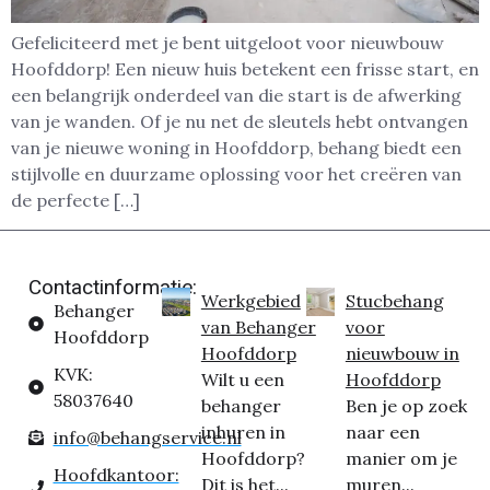
Gefeliciteerd met je bent uitgeloot voor nieuwbouw
Hoofddorp! Een nieuw huis betekent een frisse start, en
een belangrijk onderdeel van die start is de afwerking
van je wanden. Of je nu net de sleutels hebt ontvangen
van je nieuwe woning in Hoofddorp, behang biedt een
stijlvolle en duurzame oplossing voor het creëren van
de perfecte […]
Contactinformatie:
Werkgebied
Stucbehang
Behanger
van Behanger
voor
Hoofddorp
Hoofddorp
nieuwbouw in
KVK:
Wilt u een
Hoofddorp
58037640
behanger
Ben je op zoek
inhuren in
naar een
info@behangservice.nl
Hoofddorp?
manier om je
Hoofdkantoor:
Dit is het...
muren...