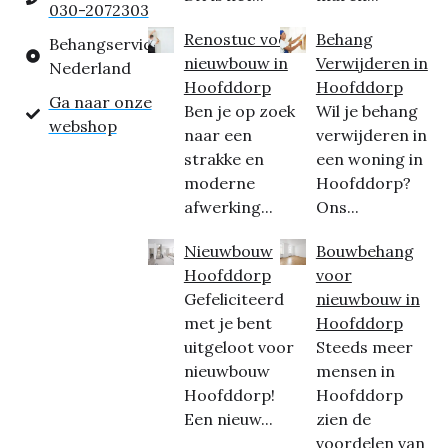
030-2072303
Renostuc voor
Behang
Behangservice
nieuwbouw in
Verwijderen in
Nederland
Hoofddorp
Hoofddorp
Ga naar onze
Ben je op zoek
Wil je behang
webshop
naar een
verwijderen in
strakke en
een woning in
moderne
Hoofddorp?
afwerking...
Ons...
Nieuwbouw
Bouwbehang
Hoofddorp
voor
Gefeliciteerd
nieuwbouw in
met je bent
Hoofddorp
uitgeloot voor
Steeds meer
nieuwbouw
mensen in
Hoofddorp!
Hoofddorp
Een nieuw...
zien de
voordelen van