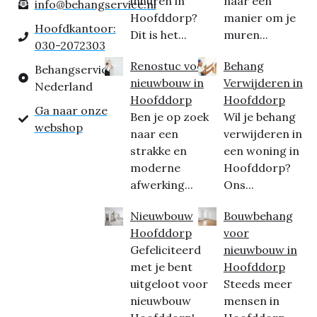
inhuren in
naar een
info@behangservice.nl
Hoofddorp?
manier om je
Hoofdkantoor:
Dit is het...
muren...
030-2072303
Renostuc voor
Behang
Behangservice
nieuwbouw in
Verwijderen in
Nederland
Hoofddorp
Hoofddorp
Ga naar onze
Ben je op zoek
Wil je behang
webshop
naar een
verwijderen in
strakke en
een woning in
moderne
Hoofddorp?
afwerking...
Ons...
Nieuwbouw
Bouwbehang
Hoofddorp
voor
Gefeliciteerd
nieuwbouw in
met je bent
Hoofddorp
uitgeloot voor
Steeds meer
nieuwbouw
mensen in