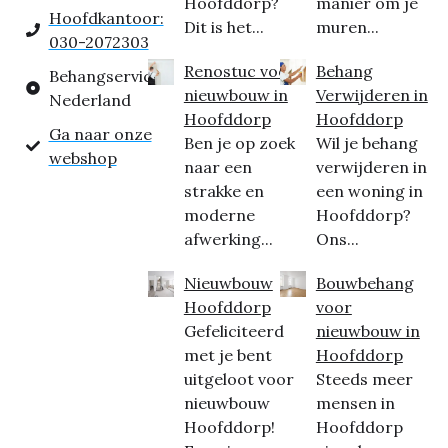
Hoofddorp?
manier om je
Hoofdkantoor:
Dit is het...
muren...
030-2072303
Renostuc voor
Behang
Behangservice
nieuwbouw in
Verwijderen in
Nederland
Hoofddorp
Hoofddorp
Ga naar onze
Ben je op zoek
Wil je behang
webshop
naar een
verwijderen in
strakke en
een woning in
moderne
Hoofddorp?
afwerking...
Ons...
Nieuwbouw
Bouwbehang
Hoofddorp
voor
Gefeliciteerd
nieuwbouw in
met je bent
Hoofddorp
uitgeloot voor
Steeds meer
nieuwbouw
mensen in
Hoofddorp!
Hoofddorp