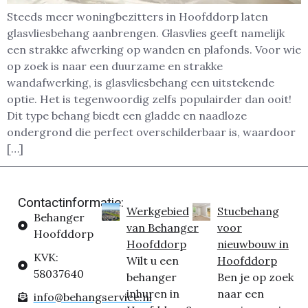
Steeds meer woningbezitters in Hoofddorp laten
glasvliesbehang aanbrengen. Glasvlies geeft namelijk
een strakke afwerking op wanden en plafonds. Voor wie
op zoek is naar een duurzame en strakke
wandafwerking, is glasvliesbehang een uitstekende
optie. Het is tegenwoordig zelfs populairder dan ooit!
Dit type behang biedt een gladde en naadloze
ondergrond die perfect overschilderbaar is, waardoor
[…]
Contactinformatie:
Werkgebied
Stucbehang
Behanger
van Behanger
voor
Hoofddorp
Hoofddorp
nieuwbouw in
KVK:
Wilt u een
Hoofddorp
58037640
behanger
Ben je op zoek
inhuren in
naar een
info@behangservice.nl