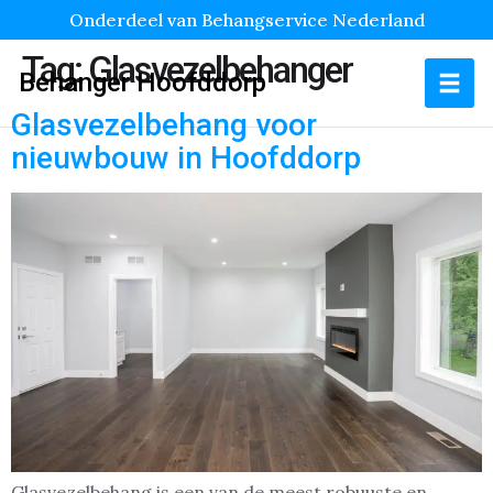
Onderdeel van Behangservice Nederland
Tag:
Glasvezelbehanger
Behanger Hoofddorp
Glasvezelbehang voor
nieuwbouw in Hoofddorp
Glasvezelbehang is een van de meest robuuste en