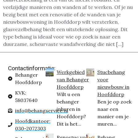
veelzijdige manieren om wanden af te werken. Of je nu
bezig bent met een renovatie of de wanden van je
nieuwbouwwoning in Hoofddorp wilt versterken,
glasvezelbehang biedt een uitstekende oplossing. Dit
type behang is ideaal voor wie op zoek is naar een
duurzame, scheurvaste wandafwerking die niet […]
Contactinformatie:
Werkgebied
Stucbehang
Behanger
van Behanger
voor
Hoofddorp
Hoofddorp
nieuwbouw in
KVK:
Wilt u een
Hoofddorp
58037640
behanger
Ben je op zoek
inhuren in
naar een
info@behangservice.nl
Hoofddorp?
manier om je
Hoofdkantoor:
Dit is het...
muren...
030-2072303
Renostuc voor
Behang