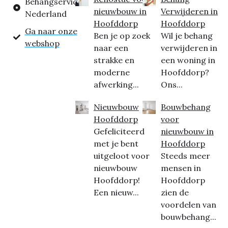
Behangservice
nieuwbouw in
Verwijderen in
Nederland
Hoofddorp
Hoofddorp
Ga naar onze
Ben je op zoek
Wil je behang
webshop
naar een
verwijderen in
strakke en
een woning in
moderne
Hoofddorp?
afwerking...
Ons...
Nieuwbouw
Bouwbehang
Hoofddorp
voor
Gefeliciteerd
nieuwbouw in
met je bent
Hoofddorp
uitgeloot voor
Steeds meer
nieuwbouw
mensen in
Hoofddorp!
Hoofddorp
Een nieuw...
zien de
voordelen van
bouwbehang...