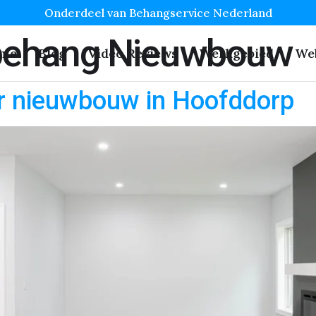
Onderdeel van Behangservice Nederland
behang Nieuwbouw
me
Blog
Video Reviews
Werkgebied
We
r nieuwbouw in Hoofddorp