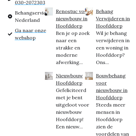
030-2072303
Renostuc voor
Behang
Behangservice
nieuwbouw in
Verwijderen in
Nederland
Hoofddorp
Hoofddorp
Ga naar onze
Ben je op zoek
Wil je behang
webshop
naar een
verwijderen in
strakke en
een woning in
moderne
Hoofddorp?
afwerking...
Ons...
Nieuwbouw
Bouwbehang
Hoofddorp
voor
Gefeliciteerd
nieuwbouw in
met je bent
Hoofddorp
uitgeloot voor
Steeds meer
nieuwbouw
mensen in
Hoofddorp!
Hoofddorp
Een nieuw...
zien de
voordelen van