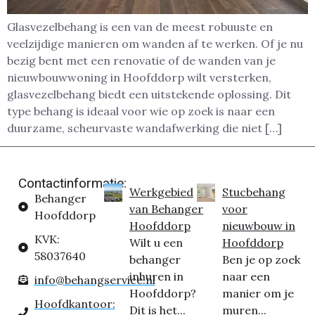
Glasvezelbehang is een van de meest robuuste en
veelzijdige manieren om wanden af te werken. Of je nu
bezig bent met een renovatie of de wanden van je
nieuwbouwwoning in Hoofddorp wilt versterken,
glasvezelbehang biedt een uitstekende oplossing. Dit
type behang is ideaal voor wie op zoek is naar een
duurzame, scheurvaste wandafwerking die niet […]
Contactinformatie:
Werkgebied
Stucbehang
Behanger
van Behanger
voor
Hoofddorp
Hoofddorp
nieuwbouw in
KVK:
Wilt u een
Hoofddorp
58037640
behanger
Ben je op zoek
inhuren in
naar een
info@behangservice.nl
Hoofddorp?
manier om je
Hoofdkantoor:
Dit is het...
muren...