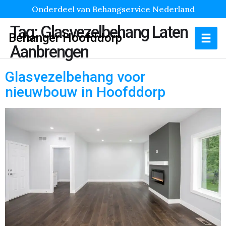
Onderdeel van Behangservice Nederland
Tag:
Glasvezelbehang Laten
Behanger Hoofddorp
Aanbrengen
Glasvezelbehang voor
nieuwbouw in Hoofddorp