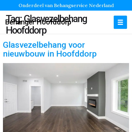
Onderdeel van Behangservice Nederland
Tag:
Glasvezelbehang
Behanger Hoofddorp
Hoofddorp
Glasvezelbehang voor
nieuwbouw in Hoofddorp