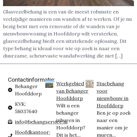
Glasvezelbehang is een van de meest robuuste en
veelzijdige manieren om wanden af te werken. Of je nu
bezig bent met een renovatie of de wanden van je
nieuwbouwwoning in Hoofddorp wilt versterken,
glasvezelbehang biedt een uitstekende oplossing. Dit
type behang is ideaal voor wie op zoek is naar een
duurzame, scheurvaste wandafwerking die niet […]
Contactinformatie:
Werkgebied
Stucbehang
Behanger
van Behanger
voor
Hoofddorp
Hoofddorp
nieuwbouw in
KVK:
Wilt u een
Hoofddorp
58037640
behanger
Ben je op zoek
inhuren in
naar een
info@behangservice.nl
Hoofddorp?
manier om je
Hoofdkantoor:
Dit is het...
muren...