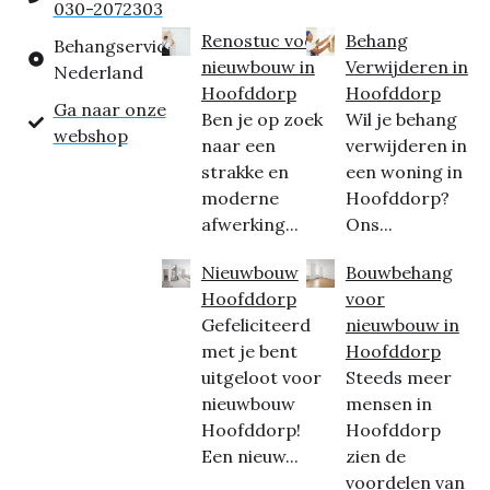
030-2072303
Renostuc voor
Behang
Behangservice
nieuwbouw in
Verwijderen in
Nederland
Hoofddorp
Hoofddorp
Ga naar onze
Ben je op zoek
Wil je behang
webshop
naar een
verwijderen in
strakke en
een woning in
moderne
Hoofddorp?
afwerking...
Ons...
Nieuwbouw
Bouwbehang
Hoofddorp
voor
Gefeliciteerd
nieuwbouw in
met je bent
Hoofddorp
uitgeloot voor
Steeds meer
nieuwbouw
mensen in
Hoofddorp!
Hoofddorp
Een nieuw...
zien de
voordelen van