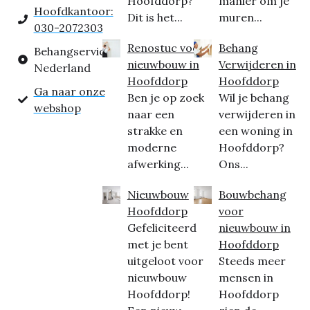
Hoofddorp?
manier om je
Hoofdkantoor:
Dit is het...
muren...
030-2072303
Renostuc voor
Behang
Behangservice
nieuwbouw in
Verwijderen in
Nederland
Hoofddorp
Hoofddorp
Ga naar onze
Ben je op zoek
Wil je behang
webshop
naar een
verwijderen in
strakke en
een woning in
moderne
Hoofddorp?
afwerking...
Ons...
Nieuwbouw
Bouwbehang
Hoofddorp
voor
Gefeliciteerd
nieuwbouw in
met je bent
Hoofddorp
uitgeloot voor
Steeds meer
nieuwbouw
mensen in
Hoofddorp!
Hoofddorp