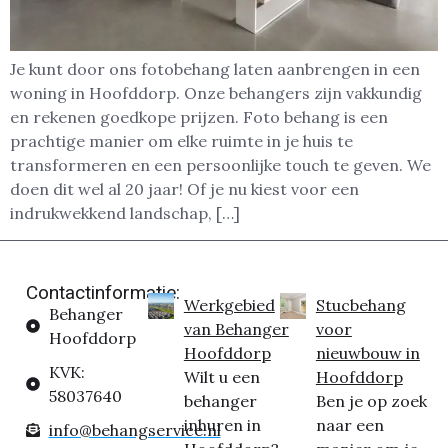
Je kunt door ons fotobehang laten aanbrengen in een
woning in Hoofddorp. Onze behangers zijn vakkundig
en rekenen goedkope prijzen. Foto behang is een
prachtige manier om elke ruimte in je huis te
transformeren en een persoonlijke touch te geven. We
doen dit wel al 20 jaar! Of je nu kiest voor een
indrukwekkend landschap, […]
Contactinformatie:
Werkgebied
Stucbehang
Behanger
van Behanger
voor
Hoofddorp
Hoofddorp
nieuwbouw in
KVK:
Wilt u een
Hoofddorp
58037640
behanger
Ben je op zoek
inhuren in
naar een
info@behangservice.nl