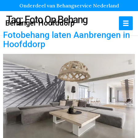
Onderdeel van Behangservice Nederland
Tag:
Foto Op Behang
Behanger Hoofddorp
Fotobehang laten Aanbrengen in
Hoofddorp