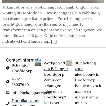
Je kunt door ons fotobehang laten aanbrengen in een
woning in Hoofddorp. Onze behangers zijn vakkundig
en rekenen goedkope prijzen. Foto behang is een
prachtige manier om elke ruimte in je huis te
transformeren en een persoonlijke touch te geven. We
doen dit wel al 20 jaar! Of je nu kiest voor een
indrukwekkend landschap, […]
Contactinformatie:
Werkgebied
Stucbehang
Behanger
van Behanger
voor
Hoofddorp
Hoofddorp
nieuwbouw in
KVK:
Wilt u een
Hoofddorp
58037640
behanger
Ben je op zoek
inhuren in
naar een
info@behangservice.nl
Hoofddorp?
manier om je
Hoofdkantoor:
Dit is het...
muren...