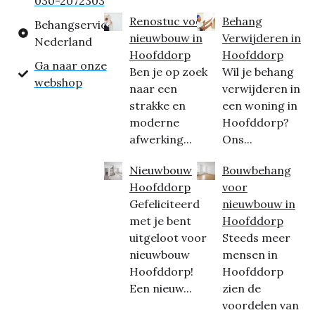
030-2072303
Renostuc voor
Behang
Behangservice
nieuwbouw in
Verwijderen in
Nederland
Hoofddorp
Hoofddorp
Ga naar onze
Ben je op zoek
Wil je behang
webshop
naar een
verwijderen in
strakke en
een woning in
moderne
Hoofddorp?
afwerking...
Ons...
Nieuwbouw
Bouwbehang
Hoofddorp
voor
Gefeliciteerd
nieuwbouw in
met je bent
Hoofddorp
uitgeloot voor
Steeds meer
nieuwbouw
mensen in
Hoofddorp!
Hoofddorp
Een nieuw...
zien de
voordelen van