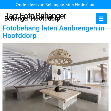
Onderdeel van Behangservice Nederland
Tag:
Foto Behanger
Behanger Hoofddorp
Fotobehang laten Aanbrengen in
Hoofddorp