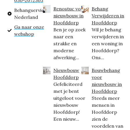
030-2072303
Renostuc voor
Behang
Behangservice
nieuwbouw in
Verwijderen in
Nederland
Hoofddorp
Hoofddorp
Ga naar onze
Ben je op zoek
Wil je behang
webshop
naar een
verwijderen in
strakke en
een woning in
moderne
Hoofddorp?
afwerking...
Ons...
Nieuwbouw
Bouwbehang
Hoofddorp
voor
Gefeliciteerd
nieuwbouw in
met je bent
Hoofddorp
uitgeloot voor
Steeds meer
nieuwbouw
mensen in
Hoofddorp!
Hoofddorp
Een nieuw...
zien de
voordelen van