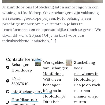
Je kunt door ons fotobehang laten aanbrengen in een
woning in Hoofddorp. Onze behangers zijn vakkundig
en rekenen goedkope prijzen. Foto behang is een
prachtige manier om elke ruimte in je huis te
transformeren en een persoonlijke touch te geven. We
doen dit wel al 20 jaar! Of je nu kiest voor een
indrukwekkend landschap, […]
Contactinformatie:
Werkgebied
Stucbehang
Behanger
van Behanger
voor
Hoofddorp
Hoofddorp
nieuwbouw in
KVK:
Wilt u een
Hoofddorp
58037640
behanger
Ben je op zoek
inhuren in
naar een
info@behangservice.nl
Hoofddorp?
manier om je
Hoofdkantoor:
Dit is het...
muren...