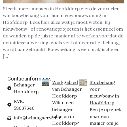
Steeds meer mensen in Hoofddorp zien de voordelen
van bouwbehang voor hun nieuwbouwwoning in
Hoofddorp. Lees hier alles wat je moet weten. Bij
nieuwbouw- of renovatieprojecten is het essentieel om
de wanden op de juiste manier af te werken voordat de
definitieve afwerking, zoals verf of decoratief behang,
wordt aangebracht. Bouwbehang is een praktische en
[…]
Contactinformatie:
Werkgebied
Stucbehang
Behanger
van Behanger
voor
Hoofddorp
Hoofddorp
nieuwbouw in
KVK:
Wilt u een
Hoofddorp
58037640
behanger
Ben je op zoek
inhuren in
naar een
info@behangservice.nl
Hoofddorp?
manier om je