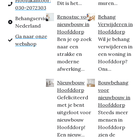
Hoofdkantoor:
Dit is het...
muren...
030-2072303
Renostuc voor
Behang
Behangservice
nieuwbouw in
Verwijderen in
Nederland
Hoofddorp
Hoofddorp
Ga naar onze
Ben je op zoek
Wil je behang
webshop
naar een
verwijderen in
strakke en
een woning in
moderne
Hoofddorp?
afwerking...
Ons...
Nieuwbouw
Bouwbehang
Hoofddorp
voor
Gefeliciteerd
nieuwbouw in
met je bent
Hoofddorp
uitgeloot voor
Steeds meer
nieuwbouw
mensen in
Hoofddorp!
Hoofddorp
Een nieuw...
zien de