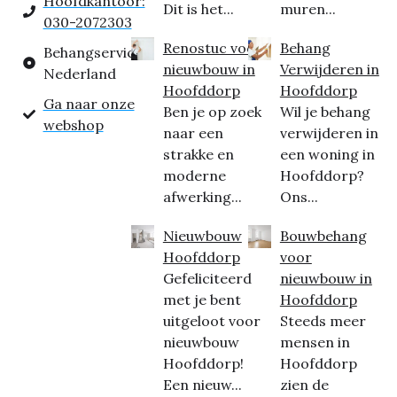
Hoofdkantoor:
Dit is het...
muren...
030-2072303
Renostuc voor
Behang
Behangservice
nieuwbouw in
Verwijderen in
Nederland
Hoofddorp
Hoofddorp
Ga naar onze
Ben je op zoek
Wil je behang
webshop
naar een
verwijderen in
strakke en
een woning in
moderne
Hoofddorp?
afwerking...
Ons...
Nieuwbouw
Bouwbehang
Hoofddorp
voor
Gefeliciteerd
nieuwbouw in
met je bent
Hoofddorp
uitgeloot voor
Steeds meer
nieuwbouw
mensen in
Hoofddorp!
Hoofddorp
Een nieuw...
zien de