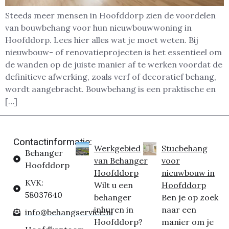
Steeds meer mensen in Hoofddorp zien de voordelen
van bouwbehang voor hun nieuwbouwwoning in
Hoofddorp. Lees hier alles wat je moet weten. Bij
nieuwbouw- of renovatieprojecten is het essentieel om
de wanden op de juiste manier af te werken voordat de
definitieve afwerking, zoals verf of decoratief behang,
wordt aangebracht. Bouwbehang is een praktische en
[…]
Contactinformatie:
Werkgebied
Stucbehang
Behanger
van Behanger
voor
Hoofddorp
Hoofddorp
nieuwbouw in
KVK:
Wilt u een
Hoofddorp
58037640
behanger
Ben je op zoek
inhuren in
naar een
info@behangservice.nl
Hoofddorp?
manier om je