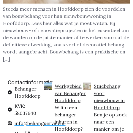
Steeds meer mensen in Hoofddorp zien de voordelen
van bouwbehang voor hun nieuwbouwwoning in
Hoofddorp. Lees hier alles wat je moet weten. Bij
nieuwbouw- of renovatieprojecten is het essentieel om
de wanden op de juiste manier af te werken voordat de
definitieve afwerking, zoals verf of decoratief behang,
wordt aangebracht. Bouwbehang is een praktische en
[…]
Contactinformatie:
Werkgebied
Stucbehang
Behanger
van Behanger
voor
Hoofddorp
Hoofddorp
nieuwbouw in
KVK:
Wilt u een
Hoofddorp
58037640
behanger
Ben je op zoek
inhuren in
naar een
info@behangservice.nl
Hoofddorp?
manier om je