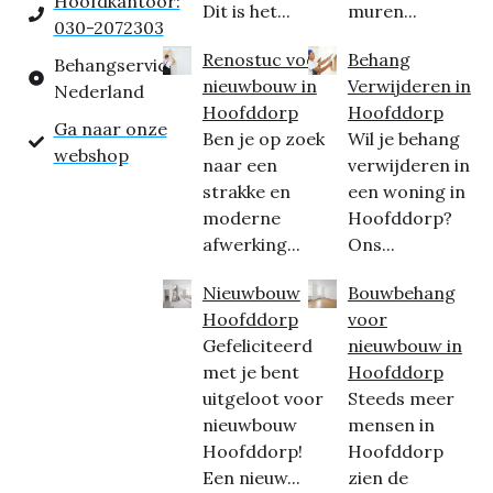
Hoofdkantoor:
Dit is het...
muren...
030-2072303
Renostuc voor
Behang
Behangservice
nieuwbouw in
Verwijderen in
Nederland
Hoofddorp
Hoofddorp
Ga naar onze
Ben je op zoek
Wil je behang
webshop
naar een
verwijderen in
strakke en
een woning in
moderne
Hoofddorp?
afwerking...
Ons...
Nieuwbouw
Bouwbehang
Hoofddorp
voor
Gefeliciteerd
nieuwbouw in
met je bent
Hoofddorp
uitgeloot voor
Steeds meer
nieuwbouw
mensen in
Hoofddorp!
Hoofddorp
Een nieuw...
zien de