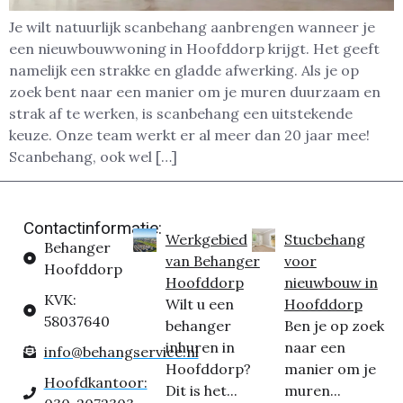
Je wilt natuurlijk scanbehang aanbrengen wanneer je
een nieuwbouwwoning in Hoofddorp krijgt. Het geeft
namelijk een strakke en gladde afwerking. Als je op
zoek bent naar een manier om je muren duurzaam en
strak af te werken, is scanbehang een uitstekende
keuze. Onze team werkt er al meer dan 20 jaar mee!
Scanbehang, ook wel […]
Contactinformatie:
Werkgebied
Stucbehang
Behanger
van Behanger
voor
Hoofddorp
Hoofddorp
nieuwbouw in
KVK:
Wilt u een
Hoofddorp
58037640
behanger
Ben je op zoek
inhuren in
naar een
info@behangservice.nl
Hoofddorp?
manier om je
Hoofdkantoor:
Dit is het...
muren...