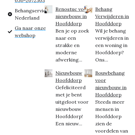
030-2072303
Renostuc voor
Behang
Behangservice
nieuwbouw in
Verwijderen in
Nederland
Hoofddorp
Hoofddorp
Ga naar onze
Ben je op zoek
Wil je behang
webshop
naar een
verwijderen in
strakke en
een woning in
moderne
Hoofddorp?
afwerking...
Ons...
Nieuwbouw
Bouwbehang
Hoofddorp
voor
Gefeliciteerd
nieuwbouw in
met je bent
Hoofddorp
uitgeloot voor
Steeds meer
nieuwbouw
mensen in
Hoofddorp!
Hoofddorp
Een nieuw...
zien de
voordelen van