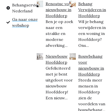
Renostuc voor
Behang
Behangservice
nieuwbouw in
Verwijderen in
Nederland
Hoofddorp
Hoofddorp
Ga naar onze
Ben je op zoek
Wil je behang
webshop
naar een
verwijderen in
strakke en
een woning in
moderne
Hoofddorp?
afwerking...
Ons...
Nieuwbouw
Bouwbehang
Hoofddorp
voor
Gefeliciteerd
nieuwbouw in
met je bent
Hoofddorp
uitgeloot voor
Steeds meer
nieuwbouw
mensen in
Hoofddorp!
Hoofddorp
Een nieuw...
zien de
voordelen van
bouwbehang...