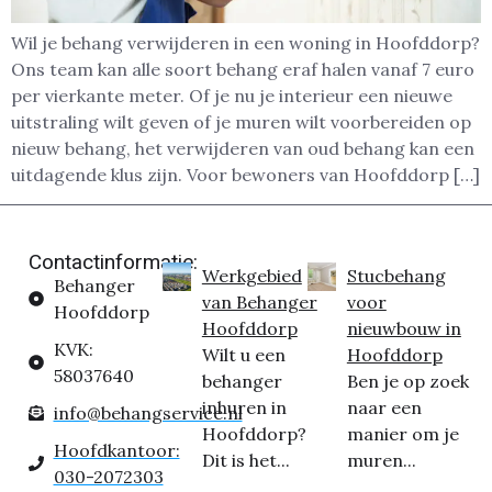
Wil je behang verwijderen in een woning in Hoofddorp?
Ons team kan alle soort behang eraf halen vanaf 7 euro
per vierkante meter. Of je nu je interieur een nieuwe
uitstraling wilt geven of je muren wilt voorbereiden op
nieuw behang, het verwijderen van oud behang kan een
uitdagende klus zijn. Voor bewoners van Hoofddorp […]
Contactinformatie:
Werkgebied
Stucbehang
Behanger
van Behanger
voor
Hoofddorp
Hoofddorp
nieuwbouw in
KVK:
Wilt u een
Hoofddorp
58037640
behanger
Ben je op zoek
inhuren in
naar een
info@behangservice.nl
Hoofddorp?
manier om je
Hoofdkantoor:
Dit is het...
muren...
030-2072303