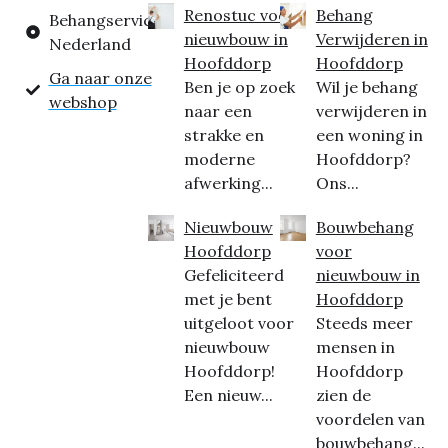
Renostuc voor
Behang
Behangservice
nieuwbouw in
Verwijderen in
Nederland
Hoofddorp
Hoofddorp
Ga naar onze
Ben je op zoek
Wil je behang
webshop
naar een
verwijderen in
strakke en
een woning in
moderne
Hoofddorp?
afwerking...
Ons...
Nieuwbouw
Bouwbehang
Hoofddorp
voor
Gefeliciteerd
nieuwbouw in
met je bent
Hoofddorp
uitgeloot voor
Steeds meer
nieuwbouw
mensen in
Hoofddorp!
Hoofddorp
Een nieuw...
zien de
voordelen van
bouwbehang...