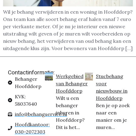
Wil je behang verwijderen in een woning in Hoofddorp?
Ons team kan alle soort behang eraf halen vanaf 7 euro
per vierkante meter. Of je nu je interieur een nieuwe
uitstraling wilt geven of je muren wilt voorbereiden op
nieuw behang, het verwijderen van oud behang kan een
uitdagende klus zijn. Voor bewoners van Hoofddorp […]
Contactinformatie:
Werkgebied
Stucbehang
Behanger
van Behanger
voor
Hoofddorp
Hoofddorp
nieuwbouw in
KVK:
Wilt u een
Hoofddorp
58037640
behanger
Ben je op zoek
inhuren in
naar een
info@behangservice.nl
Hoofddorp?
manier om je
Hoofdkantoor:
Dit is het...
muren...
030-2072303