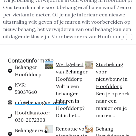
Wil je behang verwijderen in een woning in Hoofddorp?
Ons team kan alle soort behang eraf halen vanaf 7 euro
per vierkante meter. Of je nu je interieur een nieuwe
uitstraling wilt geven of je muren wilt voorbereiden op
nieuw behang, het verwijderen van oud behang kan een
uitdagende klus zijn. Voor bewoners van Hoofddorp […]
Contactinformatie:
Werkgebied
Stucbehang
Behanger
van Behanger
voor
Hoofddorp
Hoofddorp
nieuwbouw in
KVK:
Wilt u een
Hoofddorp
58037640
behanger
Ben je op zoek
inhuren in
naar een
info@behangservice.nl
Hoofddorp?
manier om je
Hoofdkantoor:
Dit is het...
muren...
030-2072303
Renostuc voor
Behang
Behangservice
nieuwbouw in
Verwijderen in