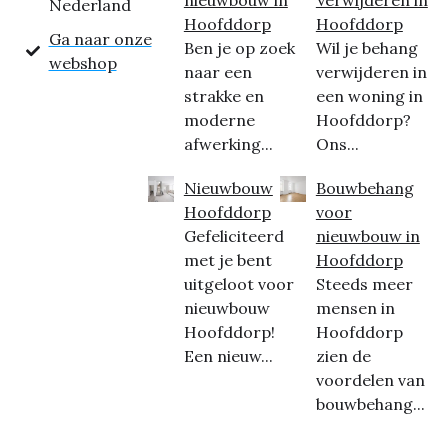
Nederland
Hoofddorp
Hoofddorp
Ga naar onze
Ben je op zoek
Wil je behang
webshop
naar een
verwijderen in
strakke en
een woning in
moderne
Hoofddorp?
afwerking...
Ons...
Nieuwbouw
Bouwbehang
Hoofddorp
voor
Gefeliciteerd
nieuwbouw in
met je bent
Hoofddorp
uitgeloot voor
Steeds meer
nieuwbouw
mensen in
Hoofddorp!
Hoofddorp
Een nieuw...
zien de
voordelen van
bouwbehang...